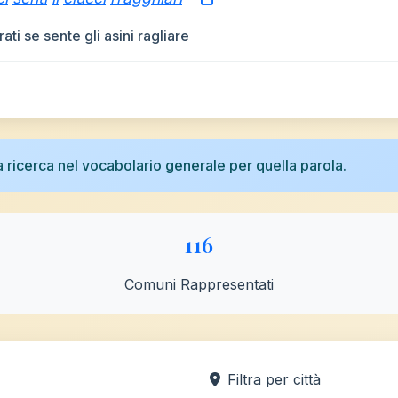
ati se sente gli asini ragliare
na ricerca nel vocabolario generale per quella parola.
116
Comuni Rappresentati
Filtra per città