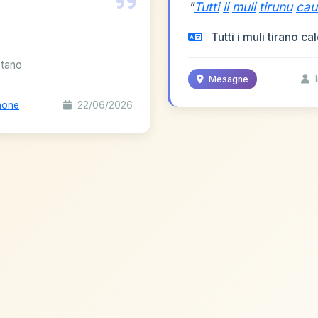
"
Tutti
li
muli
tirunu
cau
Tutti i muli tirano cal
stano
I
Mesagne
none
22/06/2026