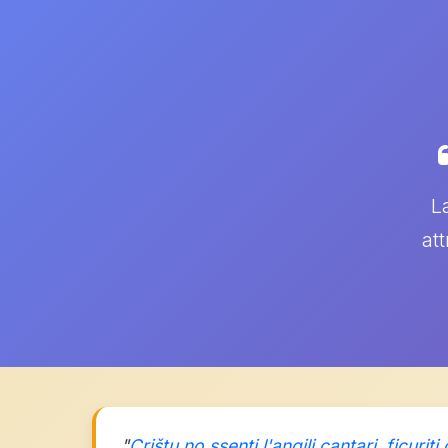
L
at
"
Crištu
no
ssenti
l'angili
cantari,
ficuriti