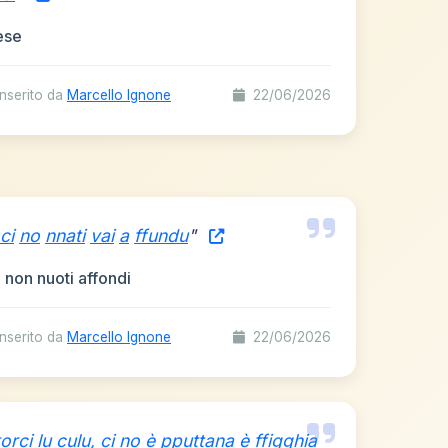
ese
nserito da
Marcello Ignone
22/06/2026
ci
no
nnati
vai
a
ffundu
"
 non nuoti affondi
nserito da
Marcello Ignone
22/06/2026
torci
lu
culu,
ci
no
è
pputtana
è
ffigghia