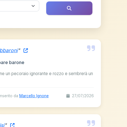
bbaroni
"
pare barone
ne un pecoraio ignorante e rozzo e sembrerà un
nserito da
Marcello Ignone
27/07/2026
si
"