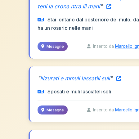
teni
la
crona
ntra
lli
mani
"
Stai lontano dal posteriore del mulo, da
ha un rosario nelle mani
Inserito da
Marcello Ig
Mesagne
"
Nzurati
e
mmuli
lassatili
suli
"
Sposati e muli lasciateli soli
Inserito da
Marcello Ig
Mesagne