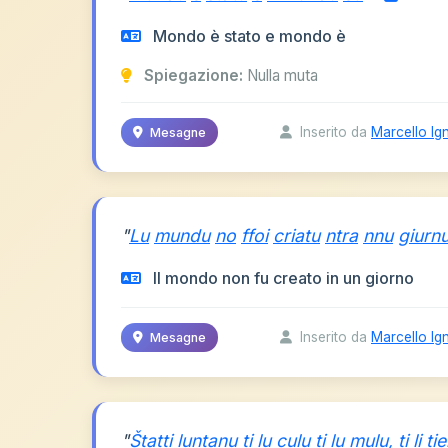
Mondo è stato e mondo è
Spiegazione:
Nulla muta
Inserito da
Marcello Ig
Mesagne
"
Lu
mundu
no
ffoi
criatu
ntra
nnu
giurn
Il mondo non fu creato in un giorno
Inserito da
Marcello Ig
Mesagne
"
Štatti
luntanu
ti
lu
culu
ti
lu
mulu,
ti
li
tie