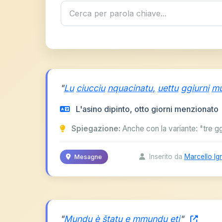
"
Lu
ciucciu
nquacinatu,
uettu
ggiurni
mu
L'asino dipinto, otto giorni menzionato
Spiegazione:
Anche con la variante: "tre gg
Inserito da
Marcello Ig
Mesagne
"
Mundu
è
štatu
e
mmundu
eti
"