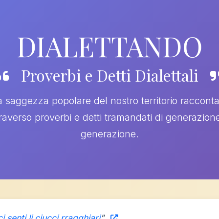
DIALETTANDO
Proverbi e Detti Dialettali
a saggezza popolare del nostro territorio racconta
traverso proverbi e detti tramandati di generazione
generazione.
ci
senti
li
ciucci
rragghiari
"