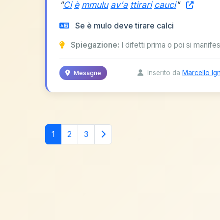
"
Ci
è
mmulu
av'a
ttirari
cauci
"
Se è mulo deve tirare calci
Spiegazione:
I difetti prima o poi si manife
Inserito da
Marcello Ig
Mesagne
1
2
3