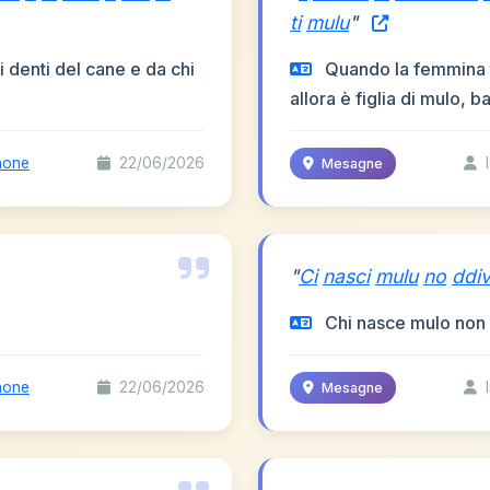
ti
mulu
"
i denti del cane e da chi
Quando la femmina t
allora è figlia di mulo, b
none
22/06/2026
I
Mesagne
"
Ci
nasci
mulu
no
ddi
Chi nasce mulo non 
none
22/06/2026
I
Mesagne