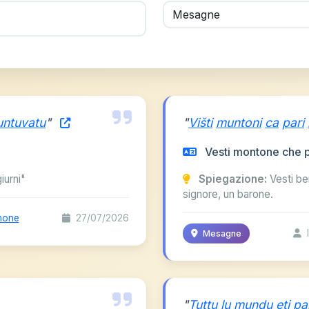
ntuvatu
"
"
Višti
muntoni
ca
pari
Vesti montone che 
iurni"
Spiegazione:
Vesti be
signore, un barone.
none
27/07/2026
I
Mesagne
"
Tuttu
lu
mundu
eti
pai