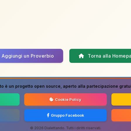
Aggiungi un Proverbio
Torna alla Homep
to è un progetto
open source
, aperto alla partecipazione gratuit
Cookie Policy
Gruppo Facebook
© 2026 Dialettando. Tutti i diritti riservati.