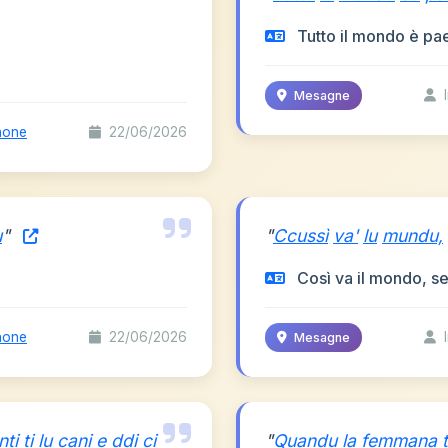
Tutto il mondo è pa
I
Mesagne
none
22/06/2026
u
"
"
Ccussì
va'
lu
mundu,
Così va il mondo, se
none
22/06/2026
I
Mesagne
nti
ti
lu
cani
e
ddi
ci
"
Quandu
la
femmana