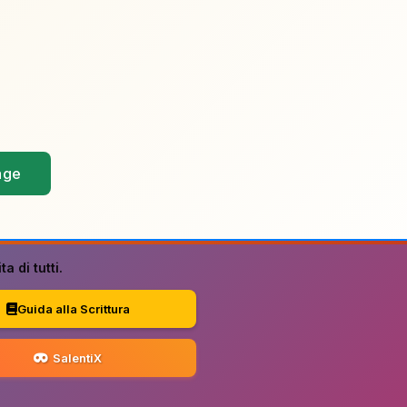
age
a di tutti.
Guida alla Scrittura
SalentiX