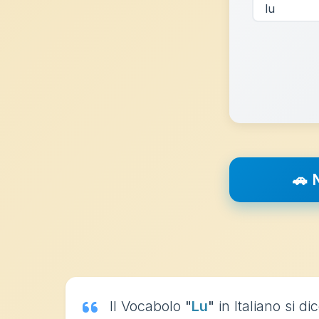
🚗
Il Vocabolo
"
Lu
"
in Italiano si di