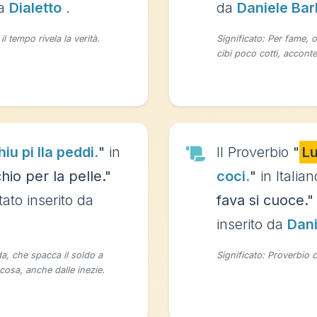
da
Dialetto
.
da
Daniele Bar
 tempo rivela la verità.
Significato: Per fame, 
cibi poco cotti, accont
iu pi lla peddi.
"
in
Il Proverbio
"
L
hio per la pelle."
coci.
"
in Italian
tato inserito da
fava si cuoce."
inserito da
Dani
a, che spacca il soldo a
Significato: Proverbio 
cosa, anche dalle inezie.