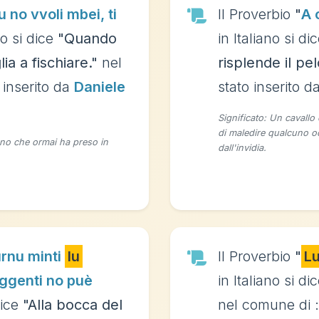
 no vvoli mbei, ti
Il Proverbio
"
A 
no si dice
"Quando
in Italiano si di
ia a fischiare."
nel
risplende il pel
 inserito da
Daniele
stato inserito d
Significato: Un cavallo 
di maledire qualcuno o
cuno che ormai ha preso in
dall'invidia.
rnu minti
lu
Il Proverbio
"
L
 ggenti no puè
in Italiano si di
dice
"Alla bocca del
nel comune di 