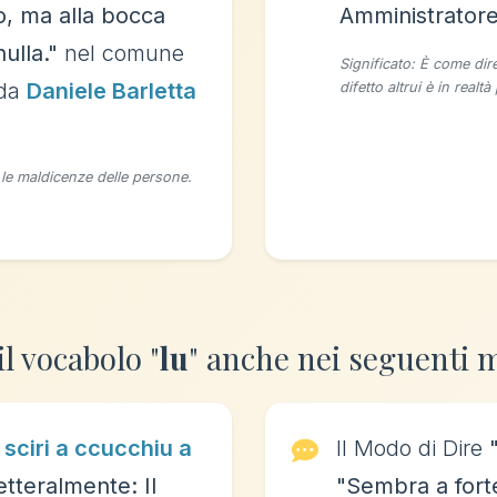
o, ma alla bocca
Amministrator
ulla."
nel comune
Significato: È come dire
 da
Daniele Barletta
difetto altrui è in realtà
 le maldicenze delle persone.
il vocabolo "
lu
" anche nei seguenti m
sciri a ccucchiu a
Il Modo di Dire
etteralmente: Il
"Sembra a fort