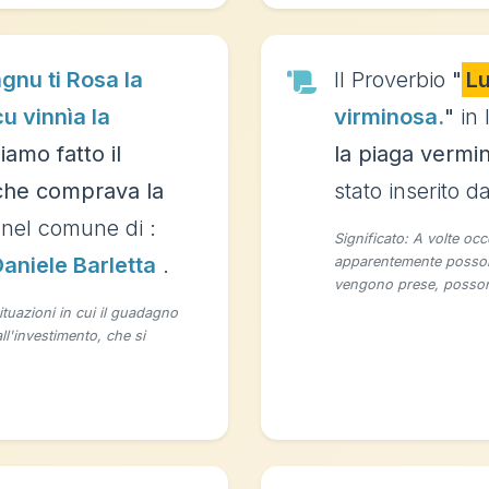
gnu ti Rosa la
Il Proverbio
"
L
cu vinnìa la
virminosa.
"
in 
iamo fatto il
la piaga vermi
 che comprava la
stato inserito d
nel comune di :
Significato: A volte occ
aniele Barletta
.
apparentemente posson
vengono prese, posson
ituazioni in cui il guadagno
ll'investimento, che si