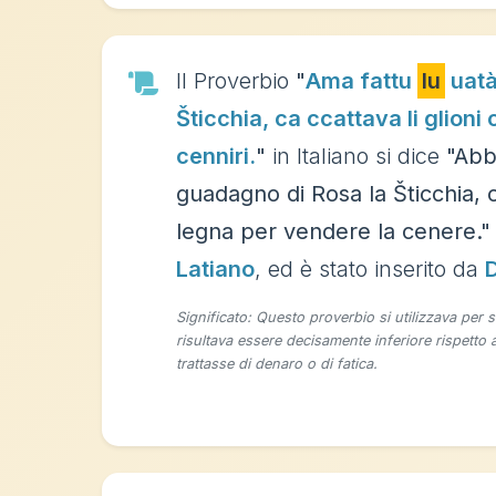
Il Proverbio
"
Ama fattu
lu
uatà
Šticchia, ca ccattava li glioni 
cenniri.
"
in Italiano si dice
"Abb
guadagno di Rosa la Šticchia,
legna per vendere la cenere."
Latiano
, ed è stato inserito da
D
Significato: Questo proverbio si utilizzava per s
risultava essere decisamente inferiore rispetto a
trattasse di denaro o di fatica.