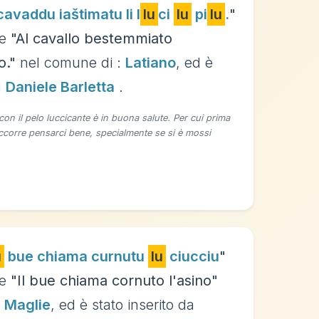
cavaddu iaštimatu li l
lu
ci
lu
pi
lu
.
"
ce
"Al cavallo bestemmiato
o."
nel comune di :
Latiano
, ed è
a
Daniele Barletta
.
con il pelo luccicante è in buona salute. Per cui prima
ccorre pensarci bene, specialmente se si è mossi
u
bue chiama curnutu
lu
ciucciu
"
ce
"Il bue chiama cornuto l'asino"
:
Maglie
, ed è stato inserito da