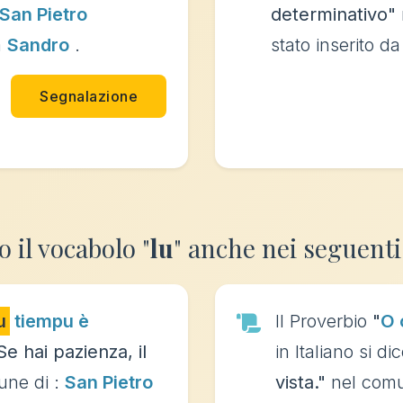
San Pietro
determinativo"
a
Sandro
.
stato inserito d
Segnalazione
o il vocabolo "
lu
" anche nei seguenti
u
tiempu è
Il Proverbio
"
O 
Se hai pazienza, il
in Italiano si di
une di :
San Pietro
vista."
nel comu