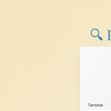
🔍 
Termine