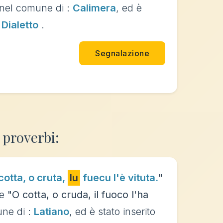
nel comune di :
Calimera
, ed è
a
Dialetto
.
Segnalazione
 proverbi:
cotta, o cruta,
lu
fuecu l'è vituta.
"
ce
"O cotta, o cruda, il fuoco l'ha
ne di :
Latiano
, ed è stato inserito