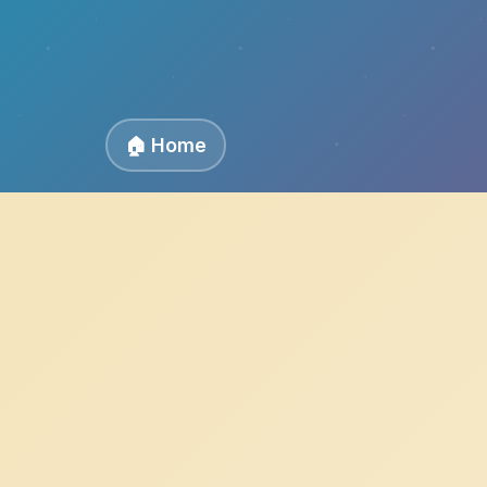
🏠 Home