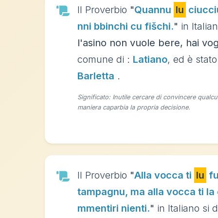
Il Proverbio
"
Quannu
lu
ciucciu
nni bbinchi cu fišchi.
"
in Italia
l'asino non vuole bere, hai vogl
comune di :
Latiano
, ed è stato
Barletta
.
Significato: Inutile cercare di convincere qual
maniera caparbia la propria decisione.
Il Proverbio
"
Alla vocca ti
lu
fu
tampagnu, ma alla vocca ti la
mmentiri nienti.
"
in Italiano si 