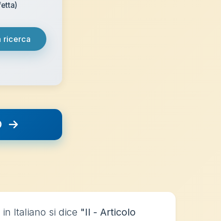
etta)
 ricerca
O
in Italiano si dice
"Il - Articolo