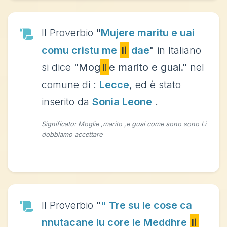
Il Proverbio
"
Mujere maritu e uai
comu cristu me
li
dae
"
in Italiano
si dice
"Mog
li
e marito e guai."
nel
comune di :
Lecce
, ed è stato
inserito da
Sonia Leone
.
Significato: Moglie ,marito ,e guai come sono sono Li
dobbiamo accettare
Il Proverbio
"
" Tre su le cose ca
nnutacane lu core le Meddhre
li