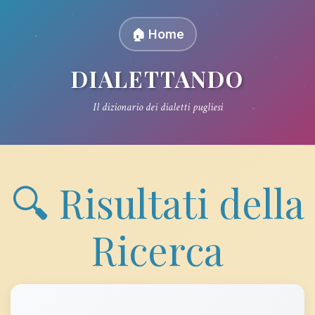
🏠 Home
DIALETTANDO
Il dizionario dei dialetti pugliesi
🔍 Risultati della
Ricerca