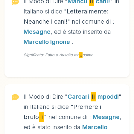
Il Modo di Dire
"
Mancu
li
cani!
"
in
Italiano si dice
"Letteralmente:
Neanche i cani!"
nel comune di :
Mesagne
, ed è stato inserito da
Marcello Ignone
.
Significato: Fatto o riuscito ma
li
ssimo.
Il Modo di Dire
"
Carcari
li
mpoddi
"
in Italiano si dice
"Premere i
brufo
li
"
nel comune di :
Mesagne
,
ed è stato inserito da
Marcello