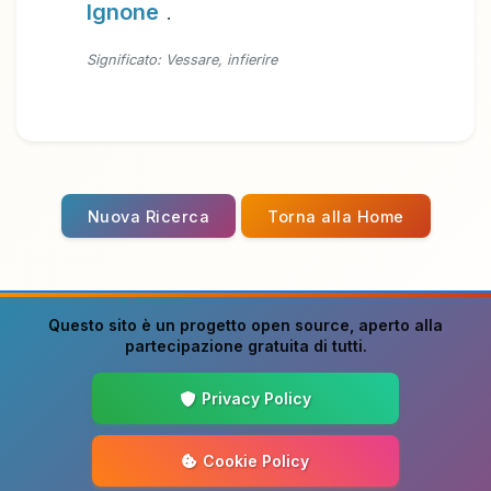
Ignone
.
Significato: Vessare, infierire
Nuova Ricerca
Torna alla Home
Questo sito è un progetto
open source
, aperto alla
partecipazione gratuita di tutti.
Privacy Policy
Cookie Policy