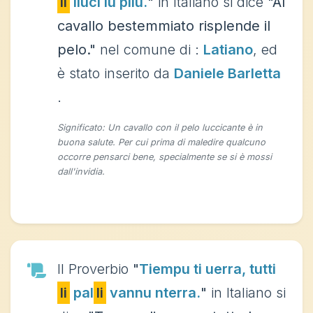
li
lluci lu pilu.
"
in Italiano si dice
"Al
cavallo bestemmiato risplende il
pelo."
nel comune di :
Latiano
, ed
è stato inserito da
Daniele Barletta
.
Significato: Un cavallo con il pelo luccicante è in
buona salute. Per cui prima di maledire qualcuno
occorre pensarci bene, specialmente se si è mossi
dall'invidia.
Il Proverbio
"
Tiempu ti uerra, tutti
li
pal
li
vannu nterra.
"
in Italiano si