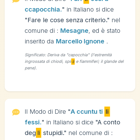
ccapocchia.
"
in Italiano si dice
"Fare le cose senza criterio."
nel
comune di :
Mesagne
, ed è stato
inserito da
Marcello Ignone
.
Significato: Deriva da "capocchia" (l'estremità
ingrossata di chiodi, spil
li
e fiammiferi; il glande del
pene).
Il Modo di Dire
"
A ccuntu ti
li
fessi.
"
in Italiano si dice
"A conto
deg
li
stupidi."
nel comune di :