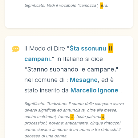
Significato: Vedi il vocabolo "camozza",
li
ra.
Il Modo di Dire
"
Šta ssonunu
li
campani.
"
in Italiano si dice
"Stanno suonando le campane."
nel comune di :
Mesagne
, ed è
stato inserito da
Marcello Ignone
.
Significato: Tradizione: Il suono delle campane aveva
diversi significati ed annunciava, oltre alle messe,
anche matrimoni, funera
li
, feste patrona
li
,
processioni, novene; anticamente, cinque rintocchi
annunciavano la morte di un uomo e tre rintocchi il
decesso di una donna.