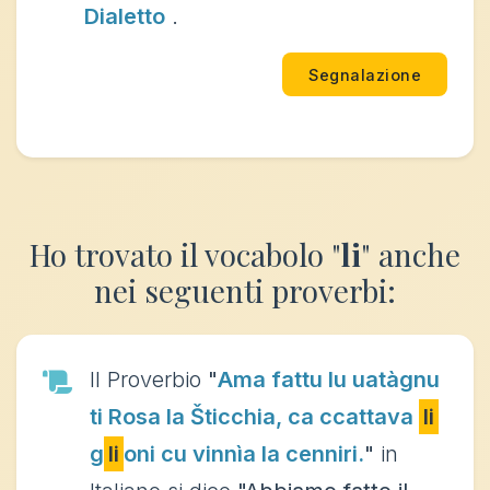
Dialetto
.
Segnalazione
Ho trovato il vocabolo "
li
" anche
nei seguenti proverbi:
Il Proverbio
"
Ama fattu lu uatàgnu
ti Rosa la Šticchia, ca ccattava
li
g
li
oni cu vinnìa la cenniri.
"
in