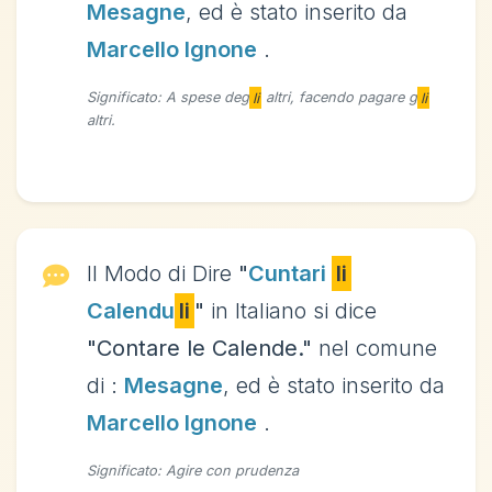
Mesagne
, ed è stato inserito da
Marcello Ignone
.
Significato: A spese deg
li
altri, facendo pagare g
li
altri.
Il Modo di Dire
"
Cuntari
li
Calendu
li
"
in Italiano si dice
"Contare le Calende."
nel comune
di :
Mesagne
, ed è stato inserito da
Marcello Ignone
.
Significato: Agire con prudenza