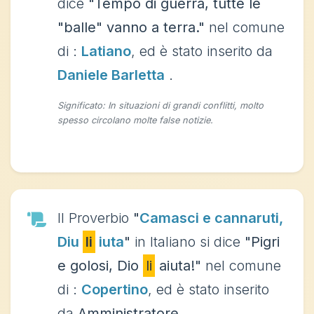
dice
"Tempo di guerra, tutte le
"balle" vanno a terra."
nel comune
di :
Latiano
, ed è stato inserito da
Daniele Barletta
.
Significato: In situazioni di grandi conflitti, molto
spesso circolano molte false notizie.
Il Proverbio
"
Camasci e cannaruti,
Diu
li
iuta
"
in Italiano si dice
"Pigri
e golosi, Dio
li
aiuta!"
nel comune
di :
Copertino
, ed è stato inserito
da
Amministratore
.