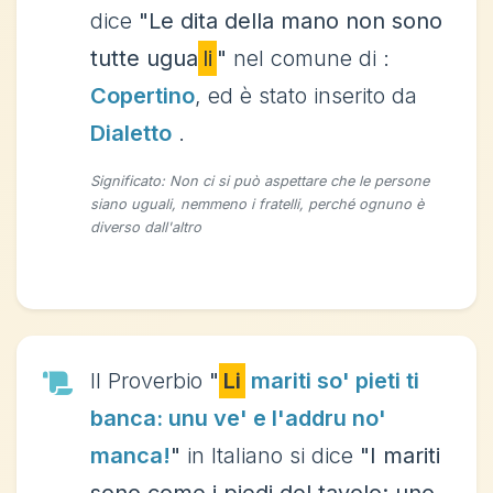
dice
"Le dita della mano non sono
tutte ugua
li
"
nel comune di :
Copertino
, ed è stato inserito da
Dialetto
.
Significato: Non ci si può aspettare che le persone
siano uguali, nemmeno i fratelli, perché ognuno è
diverso dall'altro
Il Proverbio
"
Li
mariti so' pieti ti
banca: unu ve' e l'addru no'
manca!
"
in Italiano si dice
"I mariti