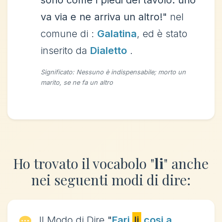
sono come i piedi del tavolo: uno
va via e ne arriva un altro!"
nel
comune di :
Galatina
, ed è stato
inserito da
Dialetto
.
Significato: Nessuno è indispensabile; morto un
marito, se ne fa un altro
Ho trovato il vocabolo "
li
" anche
nei seguenti modi di dire:
Il Modo di Dire
"
Fari
li
cosi a