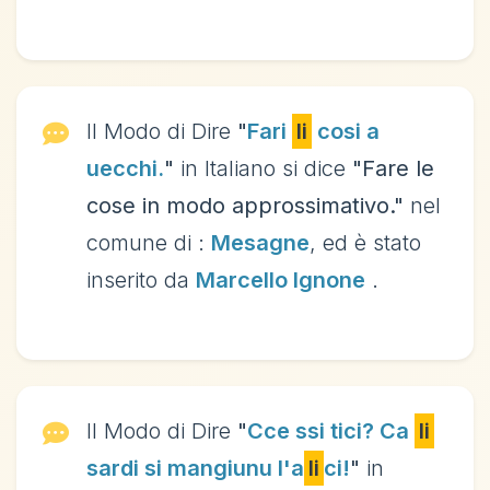
Il Modo di Dire
"
Fari
li
cosi a
uecchi.
"
in Italiano si dice
"Fare le
cose in modo approssimativo."
nel
comune di :
Mesagne
, ed è stato
inserito da
Marcello Ignone
.
Il Modo di Dire
"
Cce ssi tici? Ca
li
sardi si mangiunu l'a
li
ci!
"
in