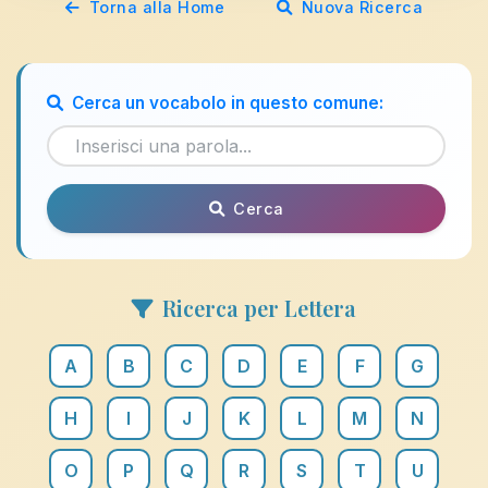
Torna alla Home
Nuova Ricerca
Cerca un vocabolo in questo comune:
Cerca
Ricerca per Lettera
A
B
C
D
E
F
G
H
I
J
K
L
M
N
O
P
Q
R
S
T
U