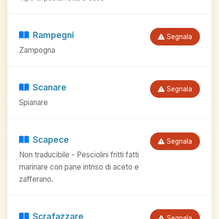
Rampegni
Segnala
Zampogna
Scanare
Segnala
Spianare
Scapece
Segnala
Non traducibile - Pesciolini fritti fatti
marinare con pane intriso di aceto e
zafferano.
Scrafazzare
Segnala