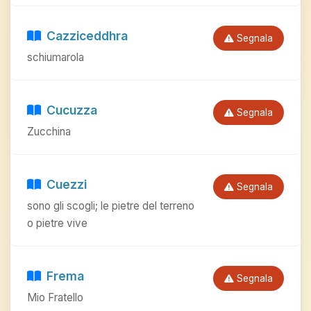
Cazziceddhra
Segnala
schiumarola
Cucuzza
Segnala
Zucchina
Cuezzi
Segnala
sono gli scogli; le pietre del terreno
o pietre vive
Frema
Segnala
Mio Fratello