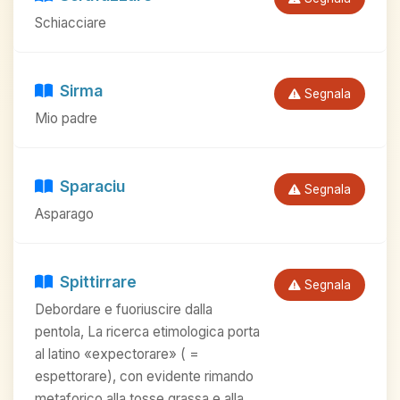
Schiacciare
Sirma
Segnala
Mio padre
Sparaciu
Segnala
Asparago
Spittirrare
Segnala
Debordare e fuoriuscire dalla
pentola, La ricerca etimologica porta
al latino «expectorare» ( =
espettorare), con evidente rimando
metaforico alla tosse grassa e alla