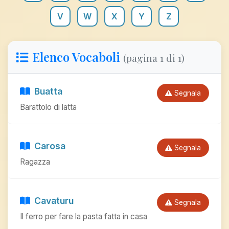
V
W
X
Y
Z
Elenco Vocaboli
(pagina 1 di 1)
Buatta
Segnala
Barattolo di latta
Carosa
Segnala
Ragazza
Cavaturu
Segnala
Il ferro per fare la pasta fatta in casa