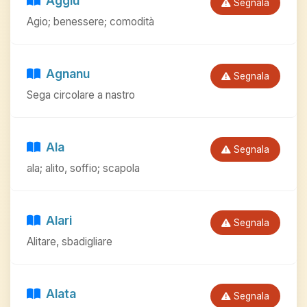
Aggiu
Segnala
Agio; benessere; comodità
Agnanu
Segnala
Sega circolare a nastro
Ala
Segnala
ala; alito, soffio; scapola
Alari
Segnala
Alitare, sbadigliare
Alata
Segnala