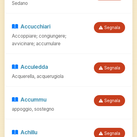
Sedano
Accucchiari
Segnala
Accoppiare; congiungere;
avvicinare; accumulare
Acculedda
Segnala
Acquerella, acquerugiola
Accummu
Segnala
appoggio, sostegno
Achillu
Segnala