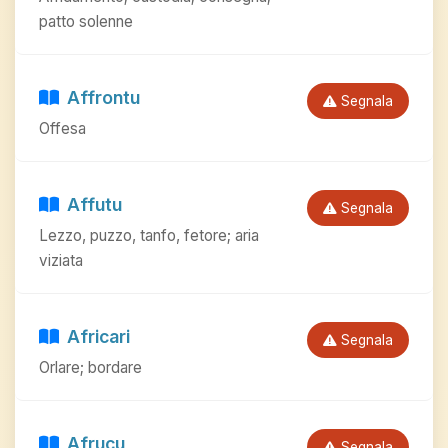
patto solenne
Affrontu
Segnala
Offesa
Affutu
Segnala
Lezzo, puzzo, tanfo, fetore; aria
viziata
Africari
Segnala
Orlare; bordare
Afrucu
Segnala