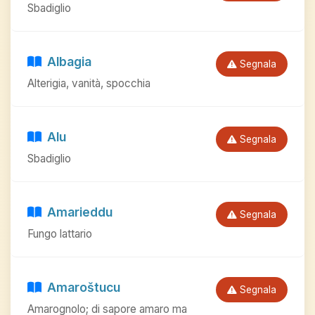
Sbadiglio
Albagia
Segnala
Alterigia, vanità, spocchia
Alu
Segnala
Sbadiglio
Amarieddu
Segnala
Fungo lattario
Amaroštucu
Segnala
Amarognolo; di sapore amaro ma