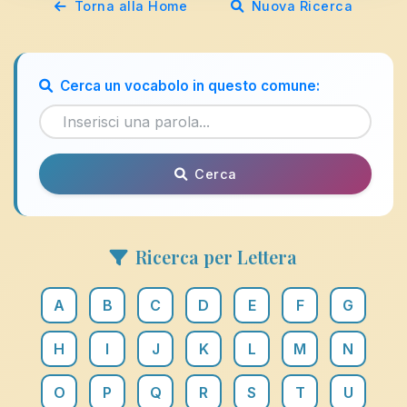
Torna alla Home
Nuova Ricerca
Cerca un vocabolo in questo comune:
Cerca
Ricerca per Lettera
A
B
C
D
E
F
G
H
I
J
K
L
M
N
O
P
Q
R
S
T
U