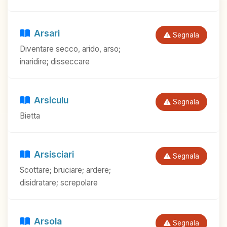
Arsari
Segnala
Diventare secco, arido, arso;
inaridire; disseccare
Arsiculu
Segnala
Bietta
Arsisciari
Segnala
Scottare; bruciare; ardere;
disidratare; screpolare
Arsola
Segnala