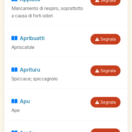
Segnala
Mancamento di respiro, soprattutto
a causa di forti odori
Apribuatti
Segnala
Apriscatole
Aprituru
Segnala
Spiccace; spiccagnolo
Apu
Segnala
Ape