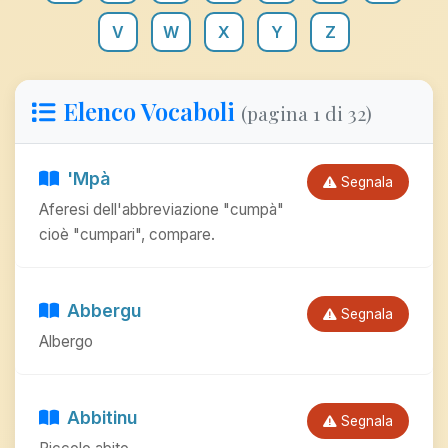
V
W
X
Y
Z
Elenco Vocaboli
(pagina 1 di 32)
'Mpà
Segnala
Aferesi dell'abbreviazione "cumpà"
cioè "cumpari", compare.
Abbergu
Segnala
Albergo
Abbitinu
Segnala