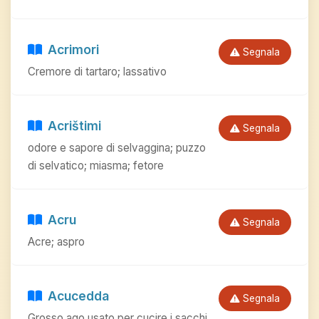
Acrimori
Segnala
Cremore di tartaro; lassativo
Acrištimi
Segnala
odore e sapore di selvaggina; puzzo
di selvatico; miasma; fetore
Acru
Segnala
Acre; aspro
Acucedda
Segnala
Grosso ago usato per cucire i sacchi