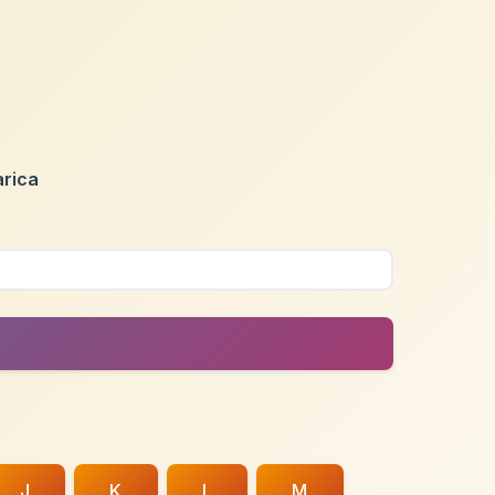
rica
J
K
L
M