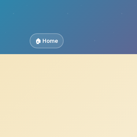
🏠 Home