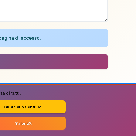
a pagina di accesso.
a di tutti.
Guida alla Scrittura
SalentiX