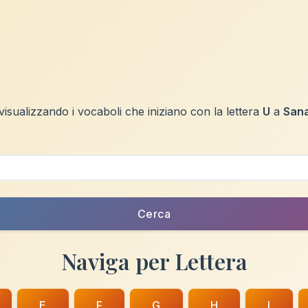
 visualizzando i vocaboli che iniziano con la lettera
U
a
Sana
Cerca
Naviga per Lettera
E
F
G
H
I