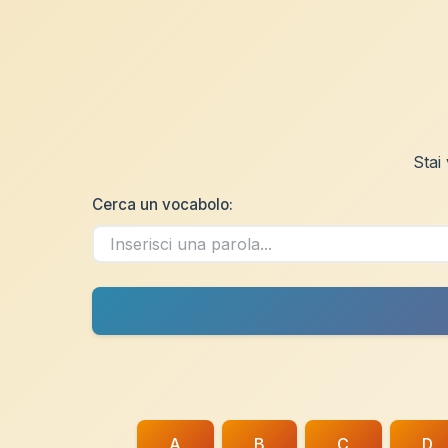
Stai
Cerca un vocabolo:
A
B
C
D