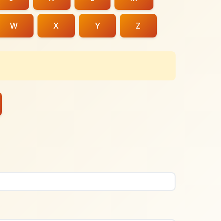
W
X
Y
Z