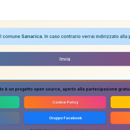
nel comune
Sanarica
. In caso contrario verrai indirizzato all
Invia
to è un progetto
open source
, aperto alla partecipazione gratuit
Cookie Policy
Gruppo Facebook