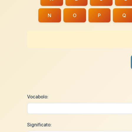
N
O
P
Q
Vocabolo:
Significato: