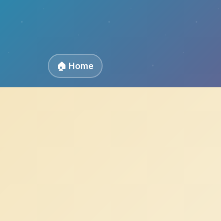
🏠 Home