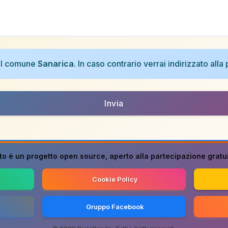
nel comune
Sanarica
. In caso contrario verrai indirizzato all
Invia
to è un progetto
open source
, aperto alla partecipazione gratuit
Cookie Policy
Gruppo Facebook