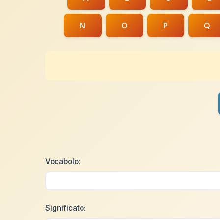
N
O
P
Q
Vocabolo:
Significato: