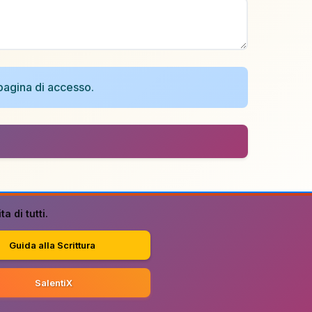
a pagina di accesso.
a di tutti.
Guida alla Scrittura
SalentiX