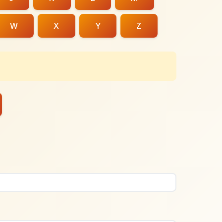
W
X
Y
Z