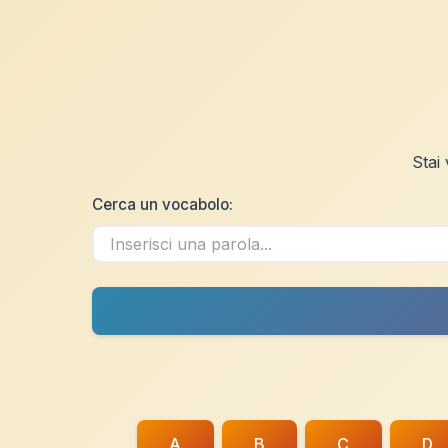
Stai
Cerca un vocabolo:
A
B
C
D