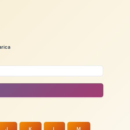
arica
J
K
L
M