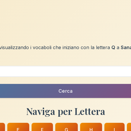
 visualizzando i vocaboli che iniziano con la lettera
Q
a
San
Cerca
Naviga per Lettera
E
F
G
H
I