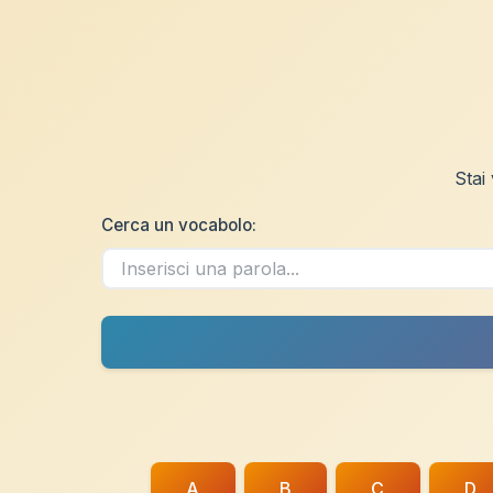
Stai
Cerca un vocabolo:
A
B
C
D