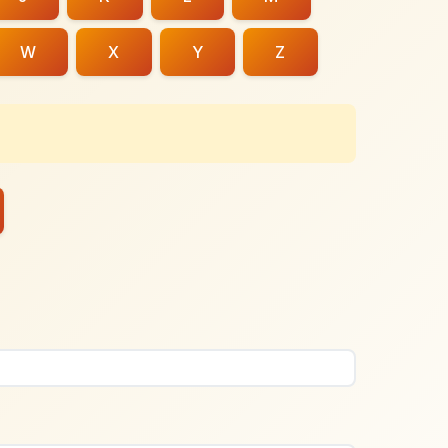
W
X
Y
Z