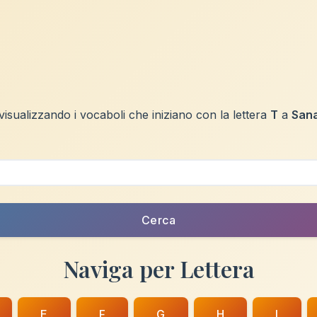
 visualizzando i vocaboli che iniziano con la lettera
T
a
Sana
Cerca
Naviga per Lettera
E
F
G
H
I