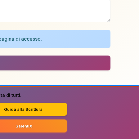
a pagina di accesso.
a di tutti.
Guida alla Scrittura
SalentiX