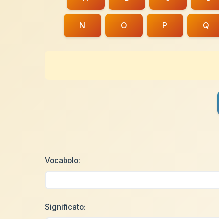
N
O
P
Q
Vocabolo:
Significato: