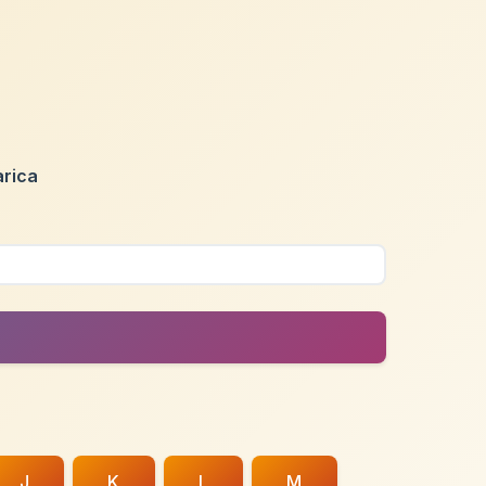
rica
J
K
L
M