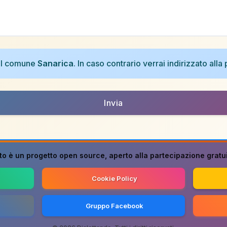
nel comune
Sanarica
. In caso contrario verrai indirizzato all
Invia
to è un progetto
open source
, aperto alla partecipazione gratuit
Cookie Policy
Gruppo Facebook