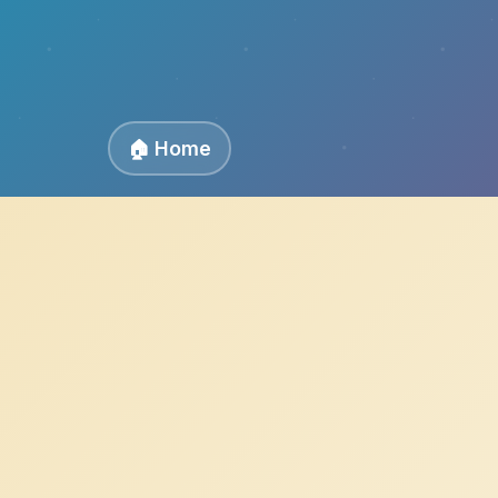
🏠 Home