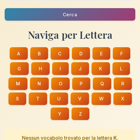
Cerca
Naviga per Lettera
A
B
C
D
E
F
G
H
I
J
K
L
M
N
O
P
Q
R
S
T
U
V
W
X
Y
Z
Nessun vocabolo trovato per la lettera
K
.