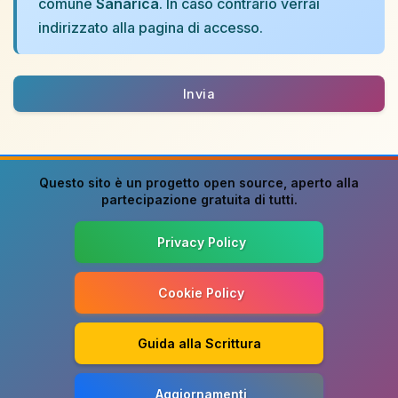
comune
Sanarica
. In caso contrario verrai
indirizzato alla pagina di accesso.
Invia
Questo sito è un progetto
open source
, aperto alla
partecipazione gratuita di tutti.
Privacy Policy
Cookie Policy
Guida alla Scrittura
Aggiornamenti