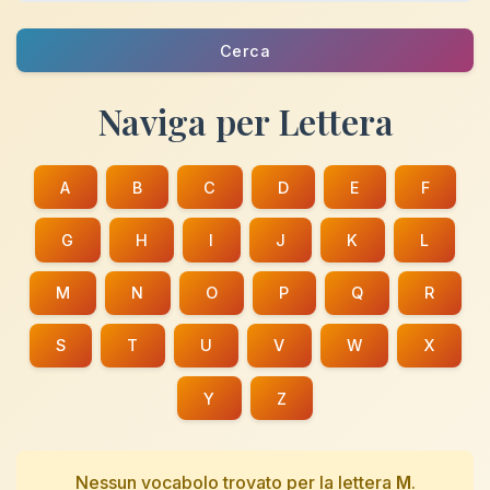
Cerca
Naviga per Lettera
A
B
C
D
E
F
G
H
I
J
K
L
M
N
O
P
Q
R
S
T
U
V
W
X
Y
Z
Nessun vocabolo trovato per la lettera
M
.