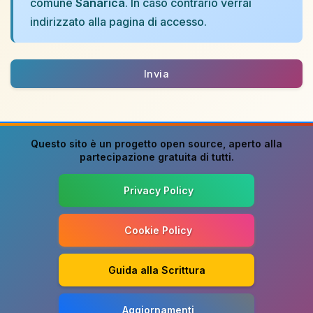
comune
Sanarica
. In caso contrario verrai
indirizzato alla pagina di accesso.
Invia
Questo sito è un progetto
open source
, aperto alla
partecipazione gratuita di tutti.
Privacy Policy
Cookie Policy
Guida alla Scrittura
Aggiornamenti