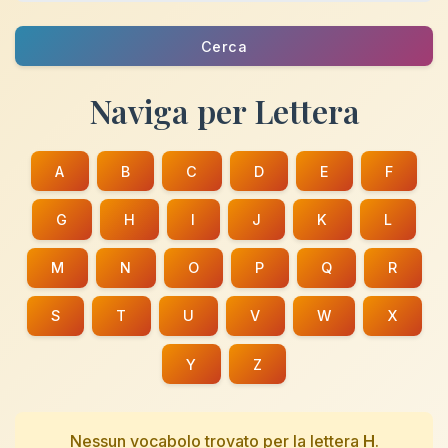
Cerca
Naviga per Lettera
A
B
C
D
E
F
G
H
I
J
K
L
M
N
O
P
Q
R
S
T
U
V
W
X
Y
Z
Nessun vocabolo trovato per la lettera
H
.