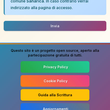
comune
Sanarica
. In caso contrario verrai
indirizzato alla pagina di accesso.
Invia
Questo sito è un progetto
open source
, aperto alla
partecipazione gratuita di tutti.
Privacy Policy
Cookie Policy
Guida alla Scrittura
Aggiornamenti