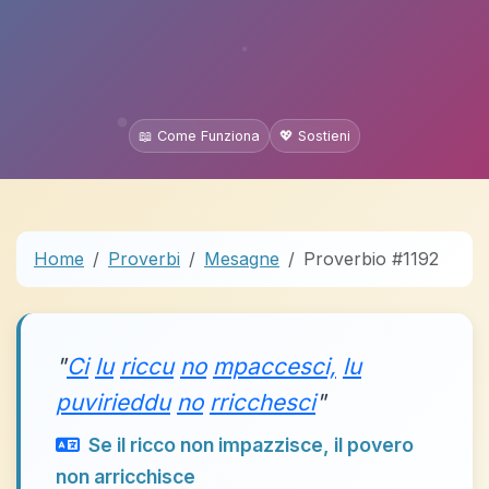
📖 Come Funziona
💖 Sostieni
Home
Proverbi
Mesagne
Proverbio #1192
"
Ci
lu
riccu
no
mpaccesci,
lu
puvirieddu
no
rricchesci
"
Se il ricco non impazzisce, il povero
non arricchisce