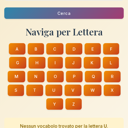
Cerca
Naviga per Lettera
A
B
C
D
E
F
G
H
I
J
K
L
M
N
O
P
Q
R
S
T
U
V
W
X
Y
Z
Nessun vocabolo trovato per la lettera
U
.