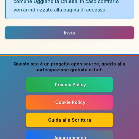
comune
Uggiano la Chiesa
. In caso contrario
verrai indirizzato alla pagina di accesso.
Invia
Questo sito è un progetto
open source
, aperto alla
partecipazione gratuita di tutti.
Privacy Policy
Cookie Policy
Guida alla Scrittura
Aggiornamenti