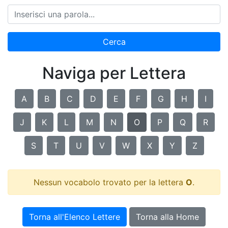
Cerca
Naviga per Lettera
A
B
C
D
E
F
G
H
I
J
K
L
M
N
O
P
Q
R
S
T
U
V
W
X
Y
Z
Nessun vocabolo trovato per la lettera
O
.
Torna all'Elenco Lettere
Torna alla Home