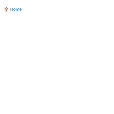
🏠 Home
DIALETTANDO
Il dizionario dei dialetti pugliesi