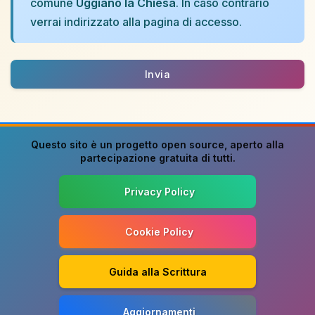
comune
Uggiano la Chiesa
. In caso contrario
verrai indirizzato alla pagina di accesso.
Invia
Questo sito è un progetto
open source
, aperto alla
partecipazione gratuita di tutti.
Privacy Policy
Cookie Policy
Guida alla Scrittura
Aggiornamenti