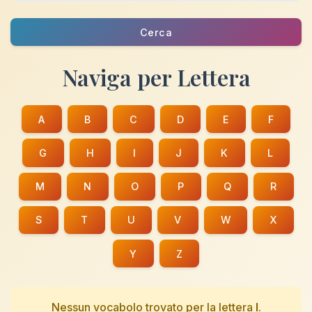
Cerca
Naviga per Lettera
A
B
C
D
E
F
G
H
I
J
K
L
M
N
O
P
Q
R
S
T
U
V
W
X
Y
Z
Nessun vocabolo trovato per la lettera
I
.