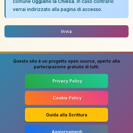
comune
Uggiano la Chiesa
. In caso contrario
verrai indirizzato alla pagina di accesso.
Invia
Questo sito è un progetto
open source
, aperto alla
partecipazione gratuita di tutti.
Privacy Policy
Cookie Policy
Guida alla Scrittura
Aggiornamenti