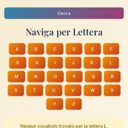
Cerca
Naviga per Lettera
A
B
C
D
E
F
G
H
I
J
K
L
M
N
O
P
Q
R
S
T
U
V
W
X
Y
Z
Nessun vocabolo trovato per la lettera
L
.