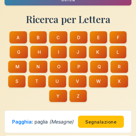
Ricerca per Lettera
A
B
C
D
E
F
G
H
I
J
K
L
M
N
O
P
Q
R
S
T
U
V
W
X
Y
Z
Pagghia
:
paglia
(Mesagne)
Segnalazione