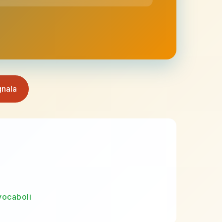
nala
vocaboli