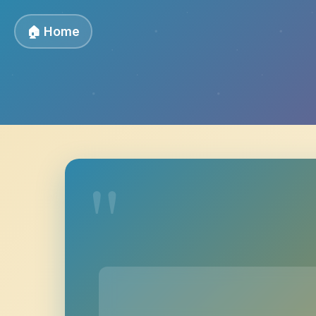
🏠 Home