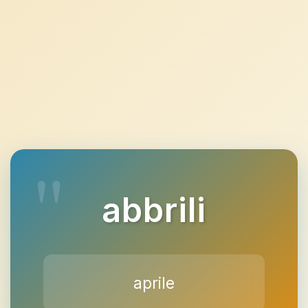
abbrili
aprile