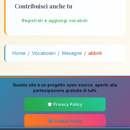
Contribuisci anche tu
Registrati e aggiungi vocaboli
Home
Vocabolari
Mesagne
abbrili
Questo sito è un progetto
open source
, aperto alla
partecipazione gratuita di tutti.
Privacy Policy
Cookie Policy