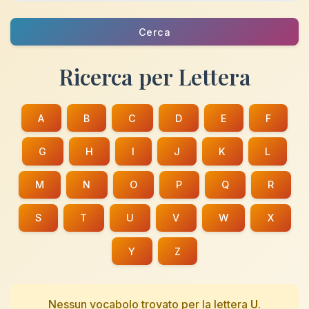
Cerca
Ricerca per Lettera
A
B
C
D
E
F
G
H
I
J
K
L
M
N
O
P
Q
R
S
T
U
V
W
X
Y
Z
Nessun vocabolo trovato per la lettera
U
.