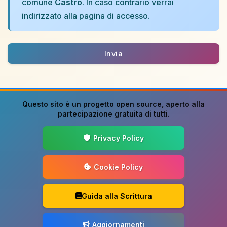
comune
Castro
. In caso contrario verrai
indirizzato alla pagina di accesso.
Invia
Questo sito è un progetto
open source
, aperto alla
partecipazione gratuita di tutti.
Privacy Policy
Cookie Policy
Guida alla Scrittura
Aggiornamenti