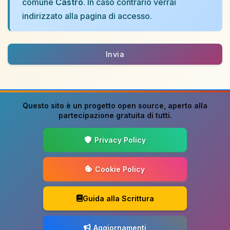
comune
Castro
. In caso contrario verrai
indirizzato alla pagina di accesso.
Invia
Questo sito è un progetto
open source
, aperto alla
partecipazione gratuita di tutti.
Privacy Policy
Cookie Policy
Guida alla Scrittura
Aggiornamenti