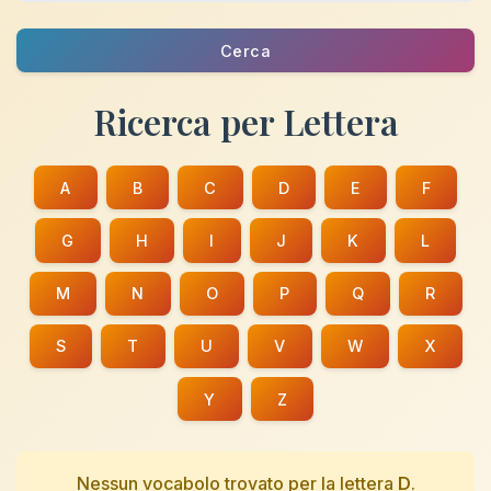
Cerca
Ricerca per Lettera
A
B
C
D
E
F
G
H
I
J
K
L
M
N
O
P
Q
R
S
T
U
V
W
X
Y
Z
Nessun vocabolo trovato per la lettera
D
.