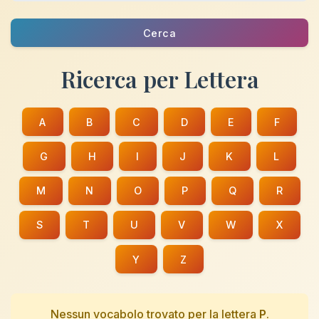
Cerca
Ricerca per Lettera
A
B
C
D
E
F
G
H
I
J
K
L
M
N
O
P
Q
R
S
T
U
V
W
X
Y
Z
Nessun vocabolo trovato per la lettera
P
.