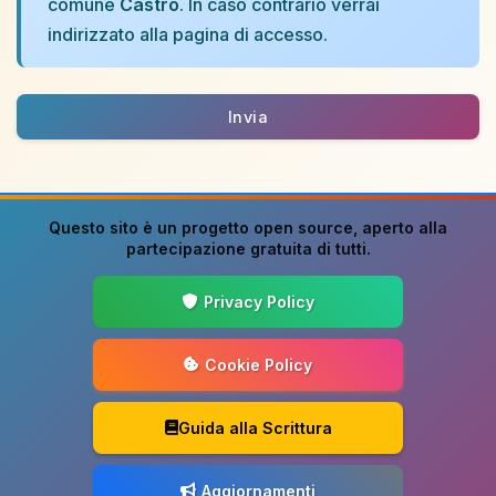
comune
Castro
. In caso contrario verrai
indirizzato alla pagina di accesso.
Invia
Questo sito è un progetto
open source
, aperto alla
partecipazione gratuita di tutti.
Privacy Policy
Cookie Policy
Guida alla Scrittura
Aggiornamenti