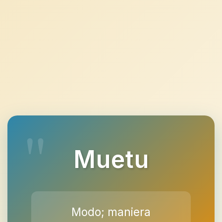
Muetu
Modo; maniera