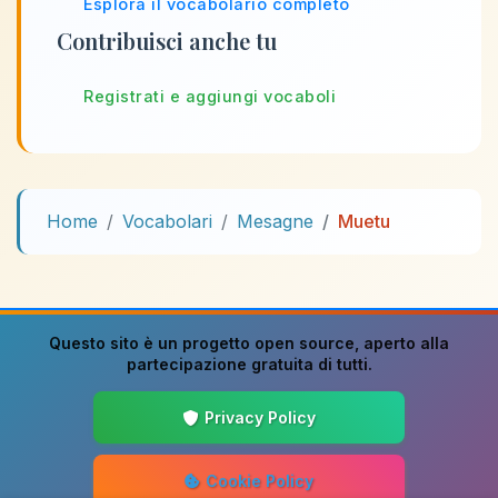
Esplora il vocabolario completo
Contribuisci anche tu
Registrati e aggiungi vocaboli
Home
Vocabolari
Mesagne
Muetu
Questo sito è un progetto
open source
, aperto alla
partecipazione gratuita di tutti.
Privacy Policy
Cookie Policy