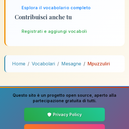
Esplora il vocabolario completo
Contribuisci anche tu
Registrati e aggiungi vocaboli
Home
Vocabolari
Mesagne
Mpuzzuliri
Questo sito è un progetto
open source
, aperto alla
partecipazione gratuita di tutti.
Privacy Policy