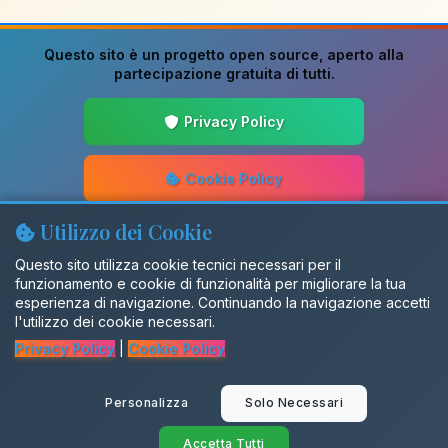
Questo sito è un progetto
open source
, aperto alla
partecipazione gratuita di tutti.
Privacy Policy
Cookie Policy
Utilizzo dei Cookie
Guida alla Scrittura
Questo sito utilizza cookie tecnici necessari per il
funzionamento e cookie di funzionalità per migliorare la tua
Aggiornamenti
esperienza di navigazione. Continuando la navigazione accetti
l'utilizzo dei cookie necessari.
Privacy Policy
|
Cookie Policy
Gruppo Facebook
Personalizza
Solo Necessari
SalentiX
Accetta Tutti