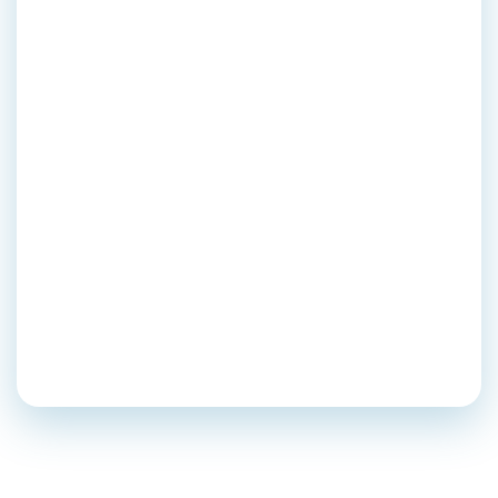
1. improvviso, imprevisto,
inaspettato, inatteso 2.
all'improvviso,
d'improvviso,
inaspettatamente, di
sorpresa, senza
preparazione
Mesagne
Marcello Ignone
Tutti i vocaboli di Mesagne