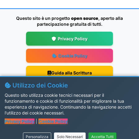
Questo sito è un progetto
open source
, aperto alla
partecipazione gratuita di tutti.
Privacy Policy
Cookie Policy
Guida alla Scrittura
Utilizzo dei Cookie
Aggiornamenti
Questo sito utilizza cookie tecnici necessari per il
funzionamento e cookie di funzionalità per migliorare la tua
esperienza di navigazione. Continuando la navigazione accetti
Gruppo Facebook
l'utilizzo dei cookie necessari.
Privacy Policy
|
Cookie Policy
SalentiX
Personalizza
Solo Necessari
Accetta Tutti
© 2026 Dialettando. Tutti i diritti riservati.