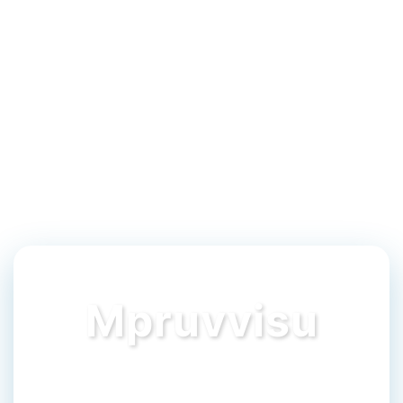
Mpruvvisu