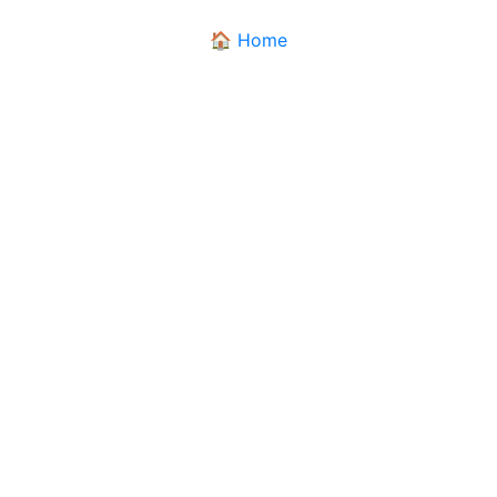
🏠 Home
DIALETTANDO
Il dizionario dei dialetti pugliesi