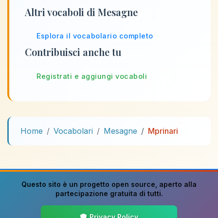
Altri vocaboli di Mesagne
Esplora il vocabolario completo
Contribuisci anche tu
Registrati e aggiungi vocaboli
Home
Vocabolari
Mesagne
Mprinari
Questo sito è un progetto
open source
, aperto alla
partecipazione gratuita di tutti.
Privacy Policy