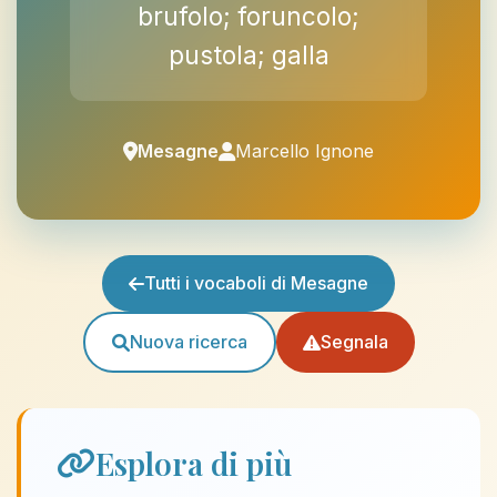
brufolo; foruncolo;
pustola; galla
Mesagne
Marcello Ignone
Tutti i vocaboli di Mesagne
Nuova ricerca
Segnala
Esplora di più