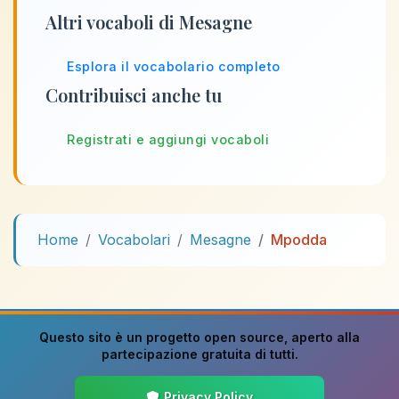
Altri vocaboli di Mesagne
Esplora il vocabolario completo
Contribuisci anche tu
Registrati e aggiungi vocaboli
Home
Vocabolari
Mesagne
Mpodda
Questo sito è un progetto
open source
, aperto alla
partecipazione gratuita di tutti.
Privacy Policy