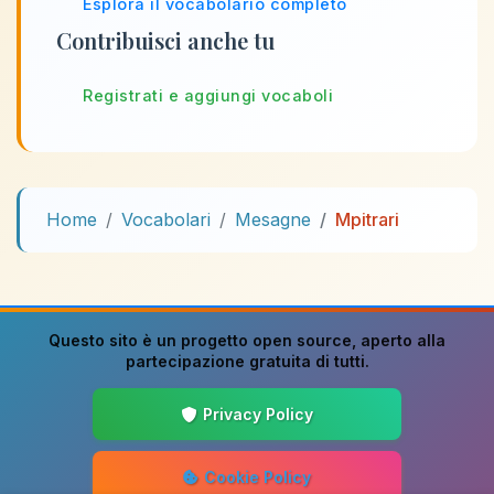
Esplora il vocabolario completo
Contribuisci anche tu
Registrati e aggiungi vocaboli
Home
Vocabolari
Mesagne
Mpitrari
Questo sito è un progetto
open source
, aperto alla
partecipazione gratuita di tutti.
Privacy Policy
Cookie Policy