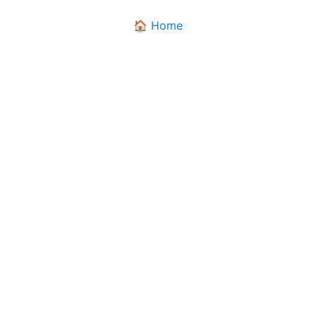
🏠 Home
DIALETTANDO
Il dizionario dei dialetti pugliesi