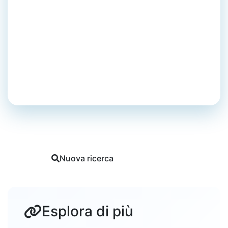
Impegno; onere;
incombenza
Mesagne
Marcello Ignone
Tutti i vocaboli di Mesagne
Nuova ricerca
Segnala
Esplora di più