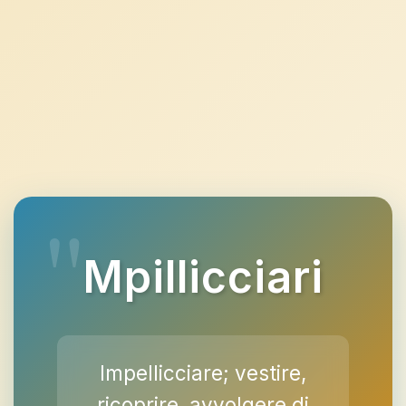
Mpillicciari
Impellicciare; vestire,
ricoprire, avvolgere di