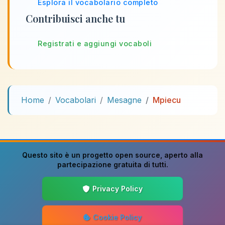
Esplora il vocabolario completo
Contribuisci anche tu
Registrati e aggiungi vocaboli
Home
Vocabolari
Mesagne
Mpiecu
Questo sito è un progetto
open source
, aperto alla
partecipazione gratuita di tutti.
Privacy Policy
Cookie Policy