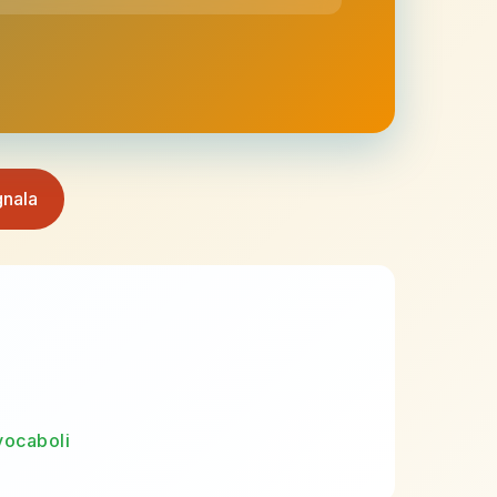
nala
vocaboli