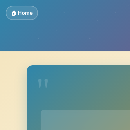
🏠 Home