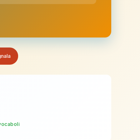
nala
vocaboli