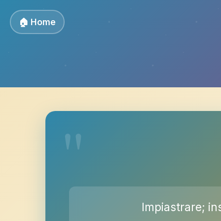
🏠 Home
Impiastrare; in