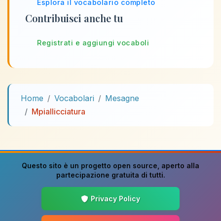
Esplora il vocabolario completo
Contribuisci anche tu
Registrati e aggiungi vocaboli
Home
Vocabolari
Mesagne
Mpiallicciatura
Questo sito è un progetto
open source
, aperto alla
partecipazione gratuita di tutti.
Privacy Policy