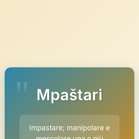
Mpaštari
Impastare; manipolare e
mescolare una o più