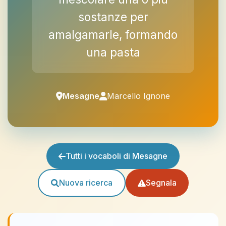
sostanze per
amalgamarle, formando
una pasta
Mesagne
Marcello Ignone
Tutti i vocaboli di Mesagne
Nuova ricerca
Segnala