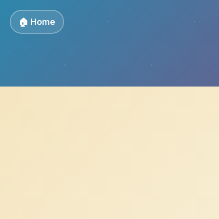
🏠 Home