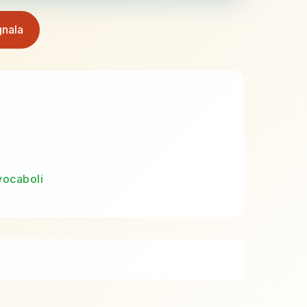
nala
vocaboli