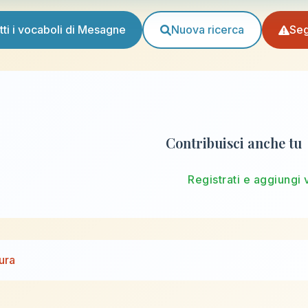
tti i vocaboli di Mesagne
Nuova ricerca
Seg
Contribuisci anche tu
Registrati e aggiungi 
ura