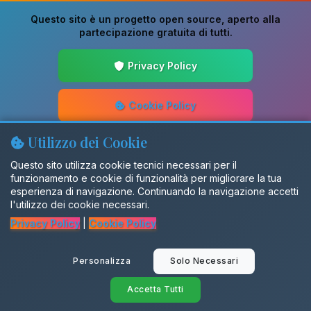
Questo sito è un progetto
open source
, aperto alla
partecipazione gratuita di tutti.
Privacy Policy
Cookie Policy
Utilizzo dei Cookie
Guida alla Scrittura
Questo sito utilizza cookie tecnici necessari per il
funzionamento e cookie di funzionalità per migliorare la tua
Aggiornamenti
esperienza di navigazione. Continuando la navigazione accetti
l'utilizzo dei cookie necessari.
Privacy Policy
|
Cookie Policy
Gruppo Facebook
Personalizza
Solo Necessari
SalentiX
Accetta Tutti
© 2026 Dialettando. Tutti i diritti riservati.