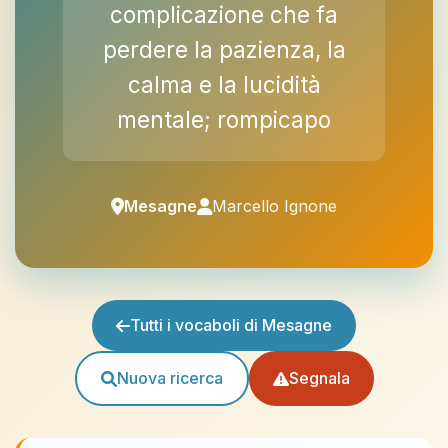
complicazione che fa
perdere la pazienza, la
calma e la lucidità
mentale; rompicapo
Mesagne
Marcello Ignone
Tutti i vocaboli di Mesagne
Nuova ricerca
Segnala