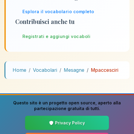
Esplora il vocabolario completo
Contribuisci anche tu
Registrati e aggiungi vocaboli
Home
Vocabolari
Mesagne
Mpaccesciri
Questo sito è un progetto
open source
, aperto alla
partecipazione gratuita di tutti.
Privacy Policy