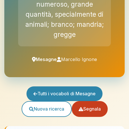
numeroso, grande
quantità, specialmente di
animali; branco; mandria;
gregge
Mesagne
Marcello Ignone
Tutti i vocaboli di Mesagne
Nuova ricerca
Segnala