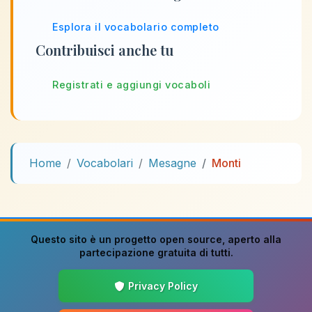
Esplora il vocabolario completo
Contribuisci anche tu
Registrati e aggiungi vocaboli
Home
Vocabolari
Mesagne
Monti
Questo sito è un progetto
open source
, aperto alla
partecipazione gratuita di tutti.
Privacy Policy