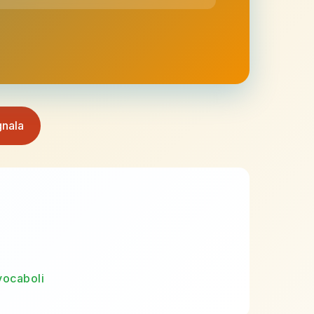
nala
vocaboli