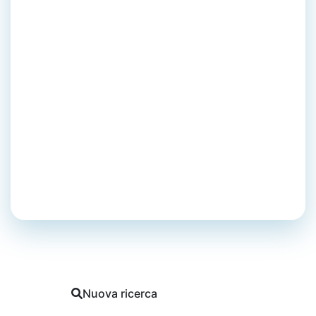
Umettare, immergere in
un liquido, mettere a
bagno; pestare una
porcheria, mettere i piedi
nel fango
Mesagne
Marcello Ignone
Tutti i vocaboli di Mesagne
Nuova ricerca
Segnala