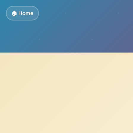
🏠 Home