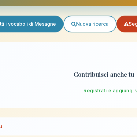
tti i vocaboli di Mesagne
Nuova ricerca
Seg
Contribuisci anche tu
Registrati e aggiungi 
u