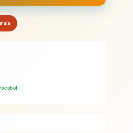
nala
vocaboli