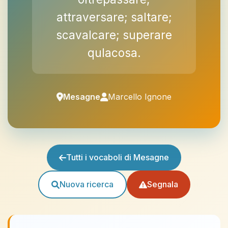
attraversare; saltare;
scavalcare; superare
qulacosa.
Mesagne
Marcello Ignone
Tutti i vocaboli di Mesagne
Nuova ricerca
Segnala