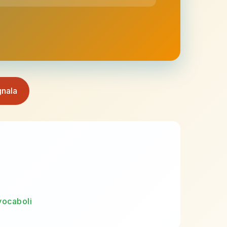
nala
vocaboli