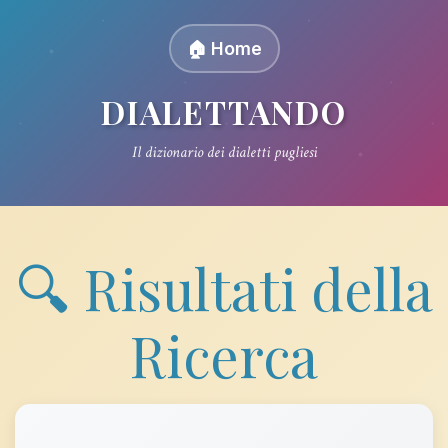
🏠 Home
DIALETTANDO
Il dizionario dei dialetti pugliesi
🔍 Risultati della
Ricerca