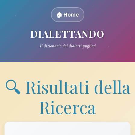
🏠 Home
DIALETTANDO
Il dizionario dei dialetti pugliesi
🔍 Risultati della
Ricerca