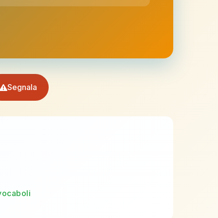
Segnala
vocaboli