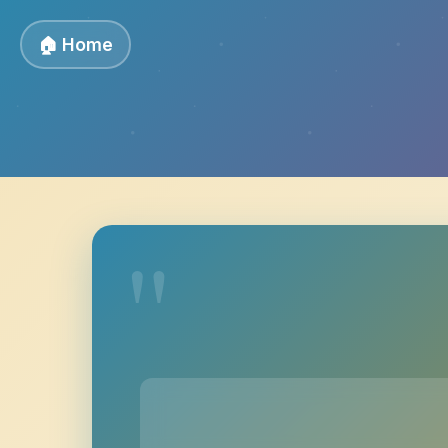
🏠 Home