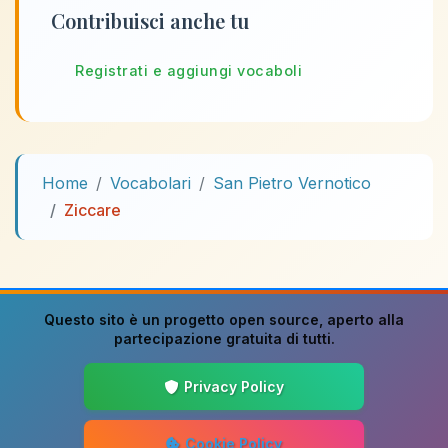
Contribuisci anche tu
Registrati e aggiungi vocaboli
Home
Vocabolari
San Pietro Vernotico
Ziccare
Questo sito è un progetto
open source
, aperto alla
partecipazione gratuita di tutti.
Privacy Policy
Cookie Policy